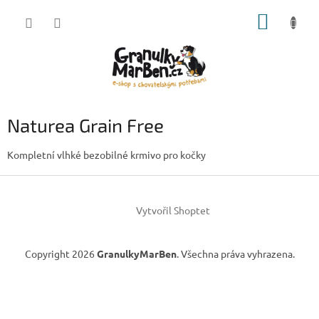
Přejít
NÁKUP
na
obsah
KOŠÍK
Naturea Grain Free
Kompletní vlhké bezobilné krmivo pro kočky
Z
á
Vytvořil Shoptet
p
a
t
Copyright 2026
GranulkyMarBen
. Všechna práva vyhrazena.
í