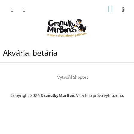
Přejít
NÁKUP
na
obsah
KOŠÍK
Akvária, betária
Z
á
Vytvořil Shoptet
p
a
t
Copyright 2026
GranulkyMarBen
. Všechna práva vyhrazena.
í