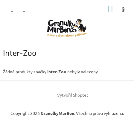
Přejít
NÁKUP
na
obsah
KOŠÍK
Inter-Zoo
Žádné produkty značky
Inter-Zoo
nebyly nalezeny...
Z
á
Vytvořil Shoptet
p
a
t
Copyright 2026
GranulkyMarBen
. Všechna práva vyhrazena.
í