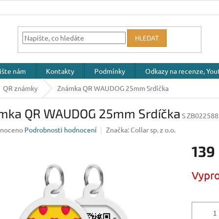
HLEDAT
ište nám
Kontakty
Podmínky
Odkazy na recenze, Yout
QR známky
Známka QR WAUDOG 25mm Srdíčka
mka QR WAUDOG 25mm Srdíčka
S ZB022588
né
noceno
Podrobnosti hodnocení
Značka:
Collar sp. z o.o.
ení
139
u
Měrná
Vypr
cena:
ek.