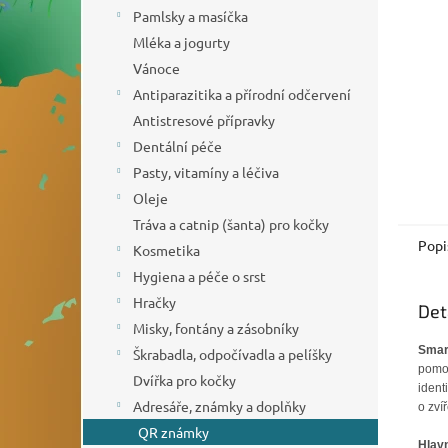
n
Pamlsky a masíčka
e
Mléka a jogurty
l
Vánoce
Antiparazitika a přírodní odčervení
Antistresové přípravky
Dentální péče
Pasty, vitamíny a léčiva
Oleje
Tráva a catnip (šanta) pro kočky
Popi
Kosmetika
Hygiena a péče o srst
Hračky
Det
Misky, fontány a zásobníky
Smar
Škrabadla, odpočívadla a pelíšky
pomoc
Dvířka pro kočky
ident
Adresáře, známky a doplňky
o zví
QR známky
Hlavn