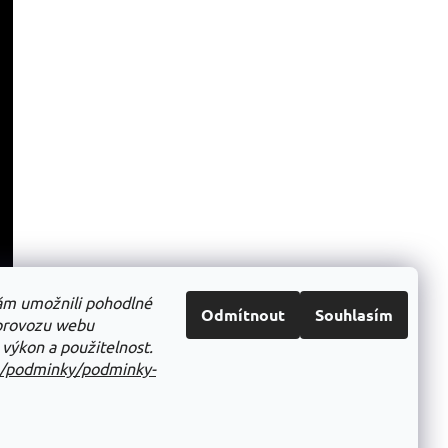
ám umožnili pohodlné
Odmítnout
Souhlasím
 provozu webu
 výkon a použitelnost.
z/podminky/podminky-