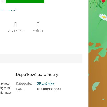
 informace
ZEPTAT SE
SDÍLET
Doplňkové parametry
Kategorie
:
QR známky
 zvířete
igitální
EAN
:
4823089330013
informace
.