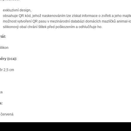
exkluzivní design,
obsahuje QR kód, jehož naskenováním lze získat informace o zvířeti a jeho majite
možnost vytvoření QR pasu v mezinárodní databázi domácích mazlíčků animal-id
silikonový obal chrání štítek před poškozením a odhlučňuje ho.
iál:
ilikon
ěry (cca):
r 2,5 cm
ka
a:
, červená