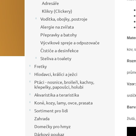
Adresáře
Klikry (Clickery)
Vodítka, obojky, postroje
Alergie na zvířata
Přepravky a batohy
Mater
Výcvikové spreje a odpuzovače
kov, s
Čističe a desinfekce
Steliva a toalety
Rozm
Fretky
průmě
Hlodavci, králíci a ježci
Ptáci - nosnice, broileři, kachny,
Vzor:
křepelky, papoušci, holubi
Akvaristika a teraristika
srdíč
Koně, kozy, lamy, ovce, prasata
Barv
Sortiment pro lidi
Zahrada
žlutá
Domečky pro hmyz
Dárkový poukaz