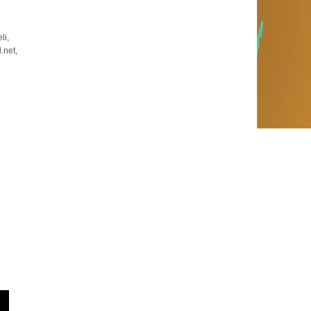
li,
.net,