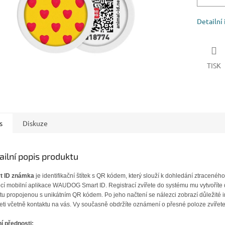
Detailní
TISK
s
Diskuze
ailní popis produktu
t ID známka
je identifikační štítek s QR kódem, který slouží k dohledání ztraceného
í mobilní aplikace WAUDOG Smart ID. Registrací zvířete do systému mu vytvoříte d
itu propojenou s unikátním QR kódem. Po jeho načtení se nálezci zobrazí důležité 
řeti včetně kontaktu na vás. Vy současně obdržíte oznámení o přesné poloze zvířete
í přednosti: