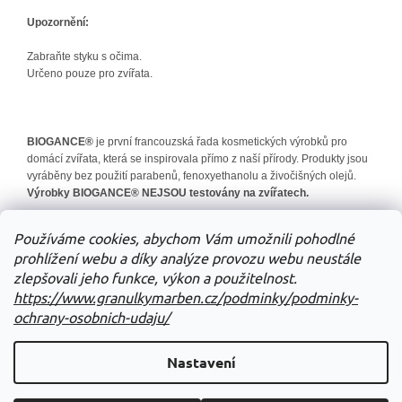
Upozornění:
Zabraňte styku s očima.
Určeno pouze pro zvířata.
BIOGANCE®
je první francouzská řada kosmetických výrobků pro
domácí zvířata, která se inspirovala přímo z naší přírody. Produkty jsou
vyráběny bez použití parabenů, fenoxyethanolu a živočišných olejů.
Výrobky BIOGANCE® NEJSOU testovány na zvířatech.
Doplňkové parametry
Používáme cookies, abychom Vám umožnili pohodlné
prohlížení webu a díky analýze provozu webu neustále
Kategorie
:
Biogance
zlepšovali jeho funkce, výkon a použitelnost.
EAN
:
3770001288765
https://www.granulkymarben.cz/podminky/podminky-
ochrany-osobnich-udaju/
Z
á
Nastavení
Vytvořil Shoptet
p
a