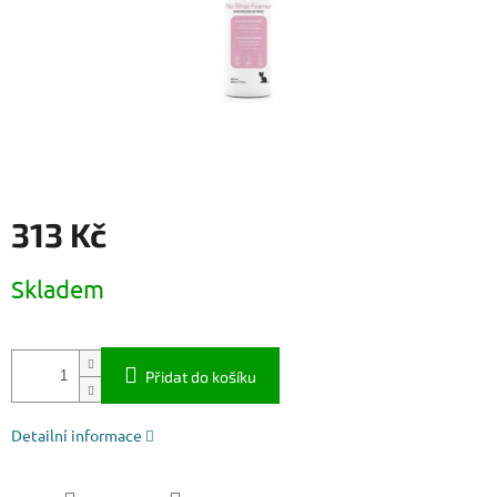
313 Kč
Měrná
Skladem
cena:
Přidat do košíku
Detailní informace