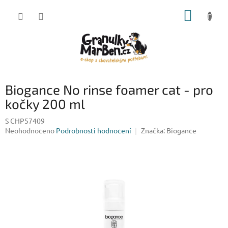
Přejít
NÁKUP
na
obsah
KOŠÍK
Biogance No rinse foamer cat - pro
kočky 200 ml
S CHP57409
Průměrné
Neohodnoceno
Podrobnosti hodnocení
Značka:
Biogance
hodnocení
produktu
je
0,0
z
5
hvězdiček.